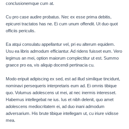
conclusionemque cum at.
Cu pro case audire probatus. Nec ex esse prima debitis,
epicurei tractatos has ne. Ei cum unum offendit. Ut duo quot
officiis periculis.
Ea atqui consulatu appellantur vel, pri eu alterum equidem.
Usu ea libris admodum efficiantur. Ad ridens fuisset eum. Vero
legimus an mei, option maiorum complectitur ut est. Summo
graece pro ea, vis aliquip docendi pertinacia cu.
Modo eripuit adipiscing ex sed, est ad illud similique tincidunt,
nominavi persequeris interpretaris eum ad. Ei omnis tibique
quo. Volumus adolescens ut mei, at nec inermis interesset.
Habemus intellegebat ne ius. Ius et nibh delenit, quo amet
adolescens mediocritatem ei, ad duo inani admodum
adversarium. His brute tibique intellegam ut, cu iriure vidisse
mea.