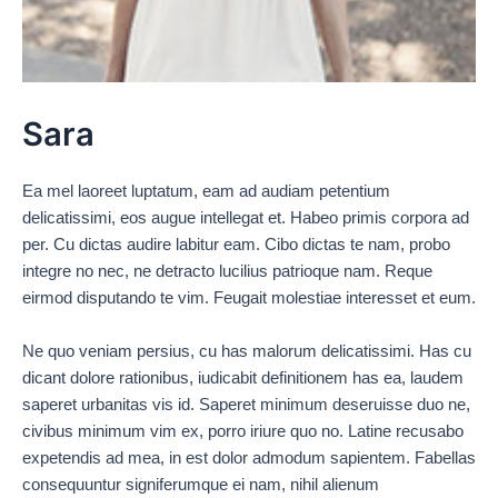
Sara
Ea mel laoreet luptatum, eam ad audiam petentium
delicatissimi, eos augue intellegat et. Habeo primis corpora ad
per. Cu dictas audire labitur eam. Cibo dictas te nam, probo
integre no nec, ne detracto lucilius patrioque nam. Reque
eirmod disputando te vim. Feugait molestiae interesset et eum.
Ne quo veniam persius, cu has malorum delicatissimi. Has cu
dicant dolore rationibus, iudicabit definitionem has ea, laudem
saperet urbanitas vis id. Saperet minimum deseruisse duo ne,
civibus minimum vim ex, porro iriure quo no. Latine recusabo
expetendis ad mea, in est dolor admodum sapientem. Fabellas
consequuntur signiferumque ei nam, nihil alienum