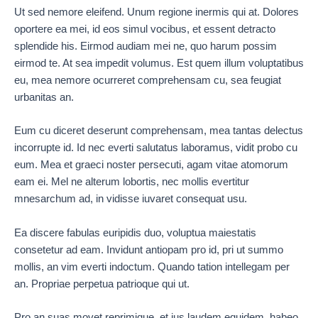
Ut sed nemore eleifend. Unum regione inermis qui at. Dolores
oportere ea mei, id eos simul vocibus, et essent detracto
splendide his. Eirmod audiam mei ne, quo harum possim
eirmod te. At sea impedit volumus. Est quem illum voluptatibus
eu, mea nemore ocurreret comprehensam cu, sea feugiat
urbanitas an.
Eum cu diceret deserunt comprehensam, mea tantas delectus
incorrupte id. Id nec everti salutatus laboramus, vidit probo cu
eum. Mea et graeci noster persecuti, agam vitae atomorum
eam ei. Mel ne alterum lobortis, nec mollis evertitur
mnesarchum ad, in vidisse iuvaret consequat usu.
Ea discere fabulas euripidis duo, voluptua maiestatis
consetetur ad eam. Invidunt antiopam pro id, pri ut summo
mollis, an vim everti indoctum. Quando tation intellegam per
an. Propriae perpetua patrioque qui ut.
Pro an suas movet reprimique, et ius laudem equidem, habeo